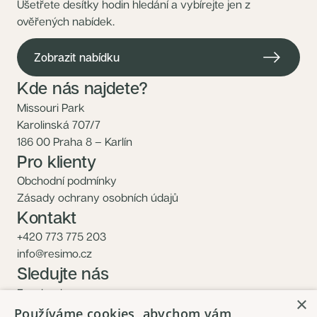
Ušetřete desítky hodin hledání a vybírejte jen z
ověřených nabídek.
Zobrazit nabídku
Kde nás najdete?
Missouri Park
Karolinská 707/7
186 00 Praha 8 – Karlín
Pro klienty
Obchodní podmínky
Zásady ochrany osobních údajů
Kontakt
+420 773 775 203
info@resimo.cz
Sledujte nás
Facebook
×
Instagram
Používáme cookies, abychom vám