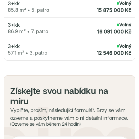
3+kk
Volný
85.8 m²
•
5. patro
15 875 000 Kč
3+kk
Volný
86.9 m²
•
7. patro
16 091 000 Kč
3+kk
Volný
57.1 m²
•
3. patro
12 546 000 Kč
Získejte svou nabídku na
míru
Vyplňte, prosím, následující formulář. Brzy se vám
ozveme a poskytneme vám o ní detailní informace.
(Ozveme se vám během 24 hodin)