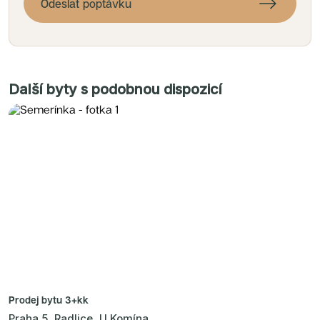
Odeslat poptávku
Další byty s podobnou dispozicí
Prodej bytu
3+kk
Praha 5, Radlice, U Komína