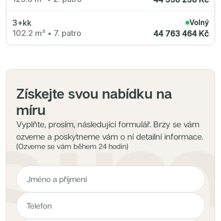
3+kk
Volný
102.2 m²
•
7. patro
44 763 464 Kč
Získejte svou nabídku na
míru
Vyplňte, prosím, následující formulář. Brzy se vám
ozveme a poskytneme vám o ní detailní informace.
(Ozveme se vám během 24 hodin)