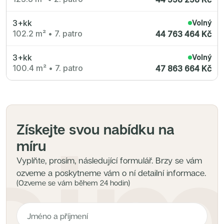
3+kk
Volný
102.2 m²
•
7. patro
44 763 464 Kč
3+kk
Volný
100.4 m²
•
7. patro
47 863 664 Kč
Získejte svou nabídku na
míru
Vyplňte, prosím, následující formulář. Brzy se vám
ozveme a poskytneme vám o ní detailní informace.
(Ozveme se vám během 24 hodin)