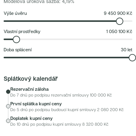
Modelová úroková sazba
:
4,19
%
Nové byty 6+kk Královehradecký kraj
nebo skialpy, ale i pro letní turistiku, cyklistiku a výlety po
Nové byty 1+kk Plzeňský kraj
krásách Šumavy.
Developerské projekty
Výše úvěru
9 450 900
Kč
Rezidence Grafická
Lihovar Smíchov Jih
Rezidence Starochodovská
Jateční 35
Vlastní prostředky
1 050 100
Kč
Na Spojce 2
JITRO
Ecovilla Uhříněves
Doba splácení
30
let
Rezidence Okula
Zenklova 81
Nová Písnice
Dueta Kamýk
Nový byt 4+kk - Villa Chuchle
Rezidence v Údolí
Splátkový kalendář
Semerínka
Hagibor Kappa
Rezervační záloha
Nový byt 5+kk - Villa Chuchle
Aldrov Resort
Do 7 dnů po podpisu rezervační smlouvy
100 000
Kč
Villa Chuchle
První splátka kupní ceny
Nový byt 3+kk - VARTA
Bělehradská 29
Do 5 dnů po podpisu budoucí kupní smlouvy
2 080 200
Kč
Žít Braník
Doplatek kupní ceny
RANTA Barrandov IV
Slavíkova 6
Do 10 dnů po podpisu kupní smlouvy
8 320 800
Kč
Střížkovský dvůr
Rezidence Cikorka