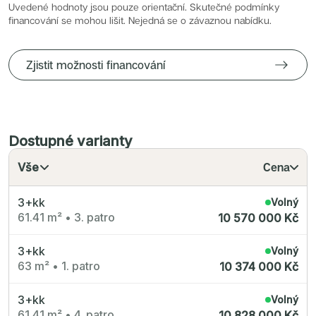
Radimský Mlýn
Uvedené hodnoty jsou pouze orientační. Skutečné podmínky
Polská 52
financování se mohou lišit. Nejedná se o závaznou nabídku.
PORTTI Kladno II
Linea Pura
Lihovar Smíchov Sever
Idylka Lochkov
Zjistit možnosti financování
Dostupné varianty
Vše
Cena
3+kk
Volný
61.41 m²
•
3. patro
10 570 000 Kč
3+kk
Volný
63 m²
•
1. patro
10 374 000 Kč
3+kk
Volný
61.41 m²
•
4. patro
10 828 000 Kč