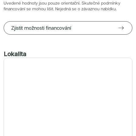
Radimský Mlýn
Uvedené hodnoty jsou pouze orientační. Skutečné podmínky
Polská 52
financování se mohou lišit. Nejedná se o závaznou nabídku.
PORTTI Kladno II
Linea Pura
Lihovar Smíchov Sever
Idylka Lochkov
Zjistit možnosti financování
Lokalita