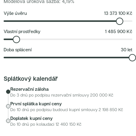
zajišťuje také MHD.
Modelová úroková sazba
:
4,19
%
Nové byty 1+kk Plzeňský kraj
Nové byty 6+kk Královehradecký kraj
Developerské projekty
Výše úvěru
13 373 100
Kč
Rezidence Grafická
Lihovar Smíchov Jih
Rezidence Starochodovská
Jateční 35
Vlastní prostředky
1 485 900
Kč
Na Spojce 2
JITRO
Ecovilla Uhříněves
Doba splácení
30
let
Rezidence Okula
Zenklova 81
Nová Písnice
Dueta Kamýk
Nový byt 4+kk - Villa Chuchle
Rezidence v Údolí
Splátkový kalendář
Semerínka
Hagibor Kappa
Rezervační záloha
Nový byt 5+kk - Villa Chuchle
Aldrov Resort
Do 3 dnů po podpisu rezervační smlouvy
200 000
Kč
Villa Chuchle
První splátka kupní ceny
Nový byt 3+kk - VARTA
Bělehradská 29
Do 10 dnů po podpisu budoucí kupní smlouvy
2 198 850
Kč
Žít Braník
Doplatek kupní ceny
RANTA Barrandov IV
Slavíkova 6
Do 10 dnů po kolaudaci
12 460 150
Kč
Střížkovský dvůr
Rezidence Cikorka