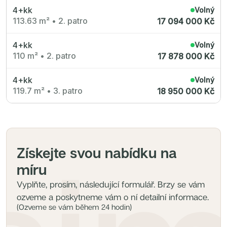
4+kk
Volný
113.63 m²
•
2. patro
17 094 000 Kč
4+kk
Volný
110 m²
•
2. patro
17 878 000 Kč
4+kk
Volný
119.7 m²
•
3. patro
18 950 000 Kč
Získejte svou nabídku na
míru
Vyplňte, prosím, následující formulář. Brzy se vám
ozveme a poskytneme vám o ní detailní informace.
(Ozveme se vám během 24 hodin)