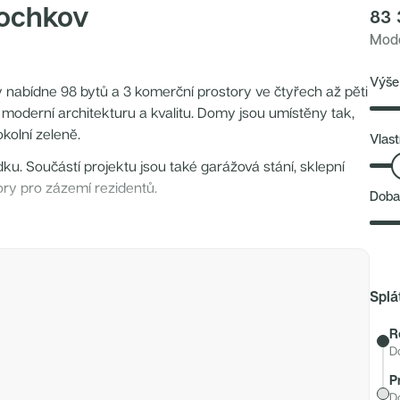
Lochkov
83 
Mode
Výše
rý nabídne 98 bytů a 3 komerční prostory ve čtyřech až pěti
moderní architekturu a kvalitu. Domy jsou umístěny tak,
kolní zeleně.
Vlast
ku. Součástí projektu jsou také garážová stání, sklepní
tory pro zázemí rezidentů.
Doba
tím moderních technologií. Byty budou vybaveny okny s
ým vytápěním, rekuperací a přípravou na klimatizaci. Ohřev
Splá
R
D
e 5, v prostředí s množstvím zeleně a možností sportu i
P
toviště, v okolí pak kompletní občanská vybavenost. Do
D