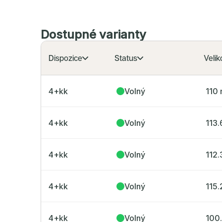
Dostupné varianty
Dispozice
Status
Velik
4+kk
Volný
110
4+kk
Volný
113.
4+kk
Volný
112.
4+kk
Volný
115.
4+kk
Volný
100