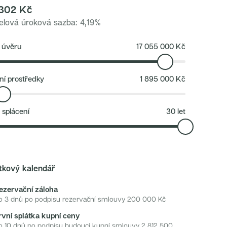
302
Kč
lová úroková sazba
:
4,19
%
 úvěru
17 055 000
Kč
ní prostředky
1 895 000
Kč
 splácení
30
let
tkový kalendář
ezervační záloha
o 3 dnů po podpisu rezervační smlouvy
200 000
Kč
rvní splátka kupní ceny
o 10 dnů po podpisu budoucí kupní smlouvy
2 812 500