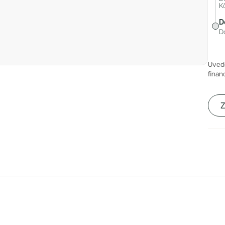
K
minut, dopravní dostupnost zajišťuje také MHD.
D
D
Uved
finan
Z