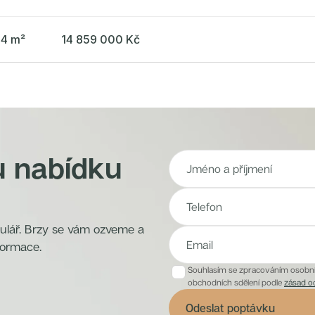
34 m²
14 859 000 Kč
u nabídku
mulář. Brzy se vám ozveme a
formace.
Souhlasím se zpracováním osobníc
obchodních sdělení podle
zásad o
Odeslat poptávku