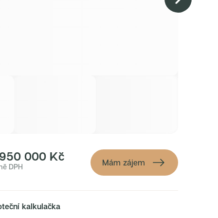
+
2
 950 000 Kč
Mám zájem
ně DPH
teční kalkulačka