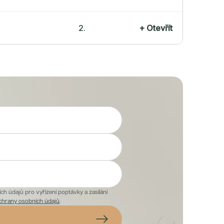
2.
+
Otevřít
h údajů pro vyřízení poptávky a zasílání
chrany osobních údajů
.