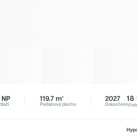
18
. NP
119.7 m²
2027
dlaží
Podlahová plocha
Dokončení
Včet
Hypo