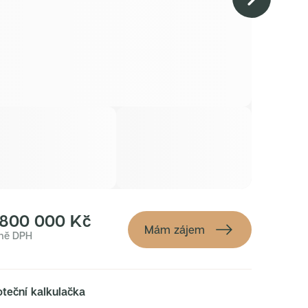
 800 000 Kč
Mám zájem
ně DPH
teční kalkulačka