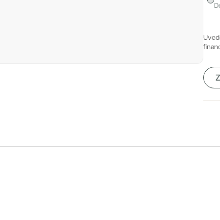
D
enné parapety a lakované interiérové dveře ve výšce 220
Uved
oupelny jsou vybaveny velkoformátovými obklady a
finan
tně prémiové wellness toalety. Do standardu se tu řadí i
Z
tavy. Zeleň nabízí Císařská louka nebo nedaleké Dívčí
raží, tramvaje.
lízkosti – obchody, kavárny, restaurace, foodmarket,
ny, galerie.