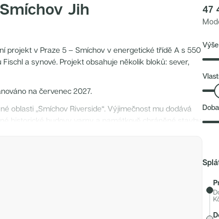
 Smíchov Jih
47 
Mode
Výše
ní projekt v Praze 5 – Smíchov v energetické třídě A s 550
Fischl a synové. Projekt obsahuje několik bloků: sever,
Vlast
lánováno na červenec 2027.
Doba
jené oblasti „Smíchov Riverside“. Výjimečnost mu dodává
vané historické budovy varny a památkově chráněné stavby
b zahrnující obchody, kavárny nebo foodmarket s nabídkou
jdeme tu i Musoleum Davida Černého. Každý byt má vlastní
Splá
ce s nepřetržitým provozem, stejně jako možnost
P
 panely nebo retenční nádrže jsou součástí projektu.
D
óny, průchody mezi budovami, výhledy z komína jen
K
D