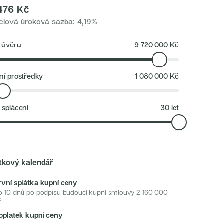
476
Kč
lová úroková sazba
:
4,19
%
 úvěru
9 720 000
Kč
ní prostředky
1 080 000
Kč
 splácení
30
let
tkový kalendář
rvní splátka kupní ceny
o 10 dnů po podpisu budoucí kupní smlouvy
2 160 000
č
oplatek kupní ceny