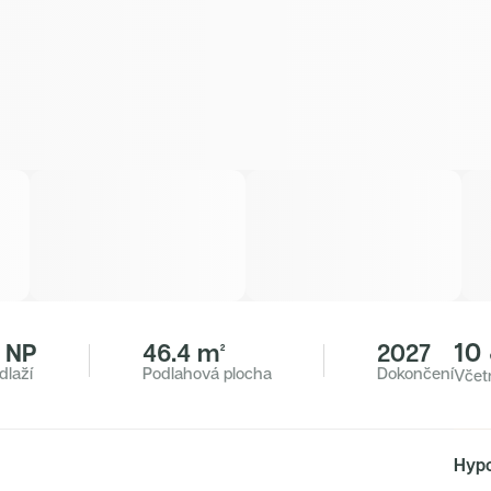
10
. NP
46.4 m²
2027
dlaží
Podlahová plocha
Dokončení
Včet
Hypo