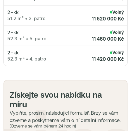
2+kk
Volný
51.2 m²
•
3. patro
11 520 000 Kč
2+kk
Volný
52.3 m²
•
5. patro
11 480 000 Kč
2+kk
Volný
52.3 m²
•
4. patro
11 420 000 Kč
Získejte svou nabídku na
míru
Vyplňte, prosím, následující formulář. Brzy se vám
ozveme a poskytneme vám o ní detailní informace.
(Ozveme se vám během 24 hodin)