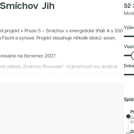
 Smíchov Jih
52 
Mode
Výše
ní projekt v Praze 5 – Smíchov v energetické třídě A s 550
Fischl a synové. Projekt obsahuje několik bloků: sever,
Vlast
lánováno na červenec 2027.
Doba
jené oblasti „Smíchov Riverside“. Výjimečnost mu dodává
vané historické budovy varny a památkově chráněné stavby
b zahrnující obchody, kavárny nebo foodmarket s nabídkou
jdeme tu i Musoleum Davida Černého. Každý byt má vlastní
Splá
ce s nepřetržitým provozem, stejně jako možnost
P
 panely nebo retenční nádrže jsou součástí projektu.
D
óny, průchody mezi budovami, výhledy z komína jen
K
D