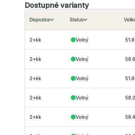
Dostupné varianty
Dispozice
Status
Velik
2+kk
Volný
51.8
2+kk
Volný
58.
2+kk
Volný
51.8
2+kk
Volný
58.
2+kk
Volný
58.