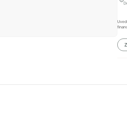
D
enné parapety a lakované interiérové dveře ve výšce 220
Uved
oupelny jsou vybaveny velkoformátovými obklady a
finan
tně prémiové wellness toalety. Do standardu se tu řadí i
Z
tavy. Zeleň nabízí Císařská louka nebo nedaleké Dívčí
raží, tramvaje.
lízkosti – obchody, kavárny, restaurace, foodmarket,
ny, galerie.