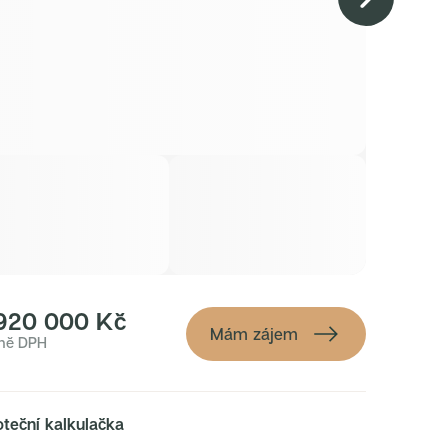
 920 000 Kč
Mám zájem
ně DPH
teční kalkulačka