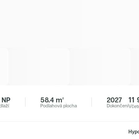
11
. NP
58.4 m²
2027
dlaží
Podlahová plocha
Dokončení
Včet
Hypo