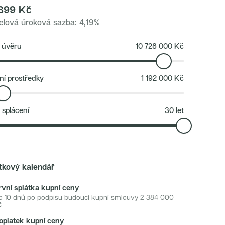
399
Kč
lová úroková sazba
:
4,19
%
 úvěru
10 728 000
Kč
ní prostředky
1 192 000
Kč
 splácení
30
let
tkový kalendář
rvní splátka kupní ceny
o 10 dnů po podpisu budoucí kupní smlouvy
2 384 000
č
oplatek kupní ceny