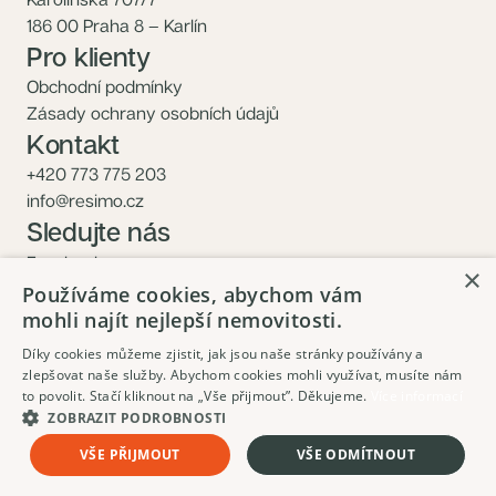
186 00 Praha 8 – Karlín
Pro klienty
Obchodní podmínky
Zásady ochrany osobních údajů
Kontakt
+420 773 775 203
info@resimo.cz
Sledujte nás
Facebook
×
Instagram
Používáme cookies, abychom vám
mohli najít nejlepší nemovitosti.
Díky cookies můžeme zjistit, jak jsou naše stránky používány a
zlepšovat naše služby. Abychom cookies mohli využívat, musíte nám
to povolit. Stačí kliknout na „Vše přijmout”. Děkujeme.
Více informací
ZOBRAZIT PODROBNOSTI
10 900 000 Kč
Mám zájem
VŠE PŘIJMOUT
VŠE ODMÍTNOUT
Včetně DPH