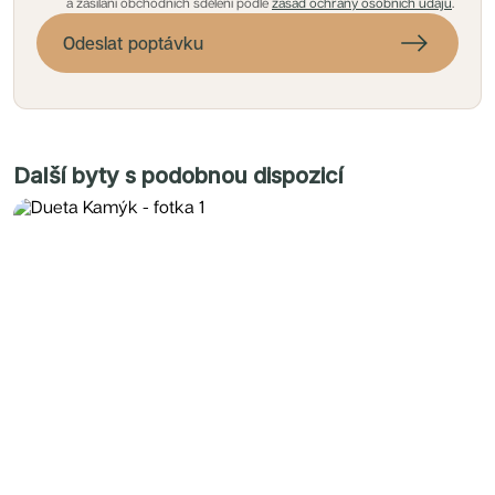
a zasílání obchodních sdělení podle
zásad ochrany osobních údajů
.
Odeslat poptávku
Další byty s podobnou dispozicí