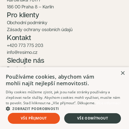
186 00 Praha 8 – Karlín
Pro klienty
Obchodní podmínky
Zásady ochrany osobních údajů
Kontakt
+420 773 775 203
info@resimo.cz
Sledujte nás
Facebook
×
Instagram
Používáme cookies, abychom vám
mohli najít nejlepší nemovitosti.
Díky cookies můžeme zjistit, jak jsou naše stránky používány a
zlepšovat naše služby. Abychom cookies mohli využívat, musíte nám
to povolit. Stačí kliknout na „Vše přijmout”. Děkujeme.
Více informací
ZOBRAZIT PODROBNOSTI
12 600 000 Kč
Mám zájem
VŠE PŘIJMOUT
VŠE ODMÍTNOUT
Včetně DPH