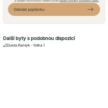
a zasílání obchodních sdělení podle
zásad ochrany osobních údajů
.
Odeslat poptávku
Další byty s podobnou dispozicí