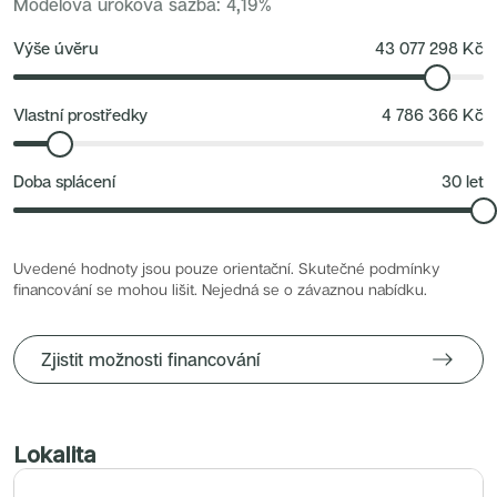
Modelová úroková sazba
:
4,19
%
Nové byty 6+kk Královehradecký kraj
Nové byty 1+kk Plzeňský kraj
Developerské projekty
Výše úvěru
43 077 298
Kč
Rezidence Grafická
Lihovar Smíchov Jih
Rezidence Starochodovská
Jateční 35
Vlastní prostředky
4 786 366
Kč
Na Spojce 2
JITRO
Ecovilla Uhříněves
Doba splácení
30
let
Rezidence Okula
Zenklova 81
Nová Písnice
Dueta Kamýk
Nový byt 4+kk - Villa Chuchle
Uvedené hodnoty jsou pouze orientační. Skutečné podmínky
Rezidence v Údolí
financování se mohou lišit. Nejedná se o závaznou nabídku.
Semerínka
Hagibor Kappa
Nový byt 5+kk - Villa Chuchle
Aldrov Resort
Zjistit možnosti financování
Villa Chuchle
Nový byt 3+kk - VARTA
Bělehradská 29
Žít Braník
RANTA Barrandov IV
Slavíkova 6
Lokalita
Střížkovský dvůr
Rezidence Cikorka