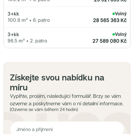
3+kk
Volný
100.6 m²
•
6. patro
28 565 363 Kč
3+kk
Volný
96.5 m²
•
2. patro
27 589 080 Kč
Získejte svou nabídku na
míru
Vyplňte, prosím, následující formulář. Brzy se vám
ozveme a poskytneme vám o ní detailní informace.
(Ozveme se vám během 24 hodin)