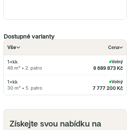
Dostupné varianty
Vše
Cena
1+kk
Volný
46 m²
•
2. patro
9 689 873 Kč
1+kk
Volný
30 m²
•
5. patro
7 777 200 Kč
Získejte svou nabídku na