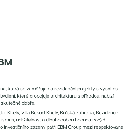
BM
na, která se zaměřuje na rezidenční projekty s vysokou
ydlení, které propojuje architekturu s přírodou, nabízí
í skutečně dobře.
r Kbely, Villa Resort Kbely, Krčská zahrada, Rezidence
anismus, udržitelnost a dlouhodobou hodnotu svých
ného investičního zázemí patří EBM Group mezi respektované