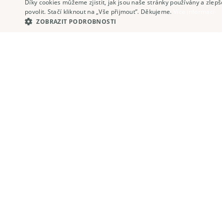
Díky cookies můžeme zjistit, jak jsou naše stránky používány a zle
povolit. Stačí kliknout na „Vše přijmout”. Děkujeme.
Více informací
ZOBRAZIT PODROBNOSTI