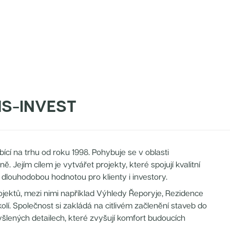
S-INVEST
í na trhu od roku 1998. Pohybuje se v oblasti
Jejím cílem je vytvářet projekty, které spojují kvalitní
 s dlouhodobou hodnotou pro klienty i investory.
jektů, mezi nimi například Výhledy Řeporyje, Rezidence
lí. Společnost si zakládá na citlivém začlenění staveb do
myšlených detailech, které zvyšují komfort budoucích