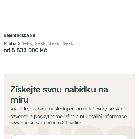
Radimský Mlýn
Polská 52
PORTTI Kladno II
Linea Pura
Lihovar Smíchov Sever
Idylka Lochkov
Bělehradská 29
Praha 2
1+kk, 2+kk, 3+kk, 4+kk
od 8 833 000 Kč
Získejte svou nabídku na
míru
Vyplňte, prosím, následující formulář. Brzy se vám
ozveme a poskytneme vám o ní detailní informace.
(Ozveme se vám během 24 hodin)