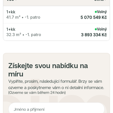
Radimský Mlýn
Polská 52
PORTTI Kladno II
1+kk
Volný
Linea Pura
41.7 m²
•
-1. patro
5 070 549 Kč
Lihovar Smíchov Sever
Idylka Lochkov
1+kk
Volný
32.3 m²
•
-1. patro
3 893 334 Kč
Získejte svou nabídku na
míru
Vyplňte, prosím, následující formulář. Brzy se vám
ozveme a poskytneme vám o ní detailní informace.
(Ozveme se vám během 24 hodin)