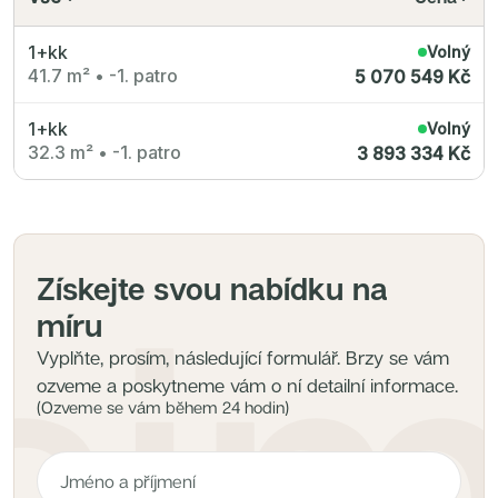
Radimský Mlýn
Polská 52
PORTTI Kladno II
1+kk
Volný
Linea Pura
41.7 m²
•
-1. patro
5 070 549 Kč
Lihovar Smíchov Sever
Idylka Lochkov
1+kk
Volný
32.3 m²
•
-1. patro
3 893 334 Kč
Získejte svou nabídku na
míru
Vyplňte, prosím, následující formulář. Brzy se vám
ozveme a poskytneme vám o ní detailní informace.
(Ozveme se vám během 24 hodin)