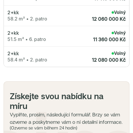
2+kk
Volný
58.2 m²
•
2. patro
12 060 000 Kč
2+kk
Volný
51.5 m²
•
6. patro
11 360 000 Kč
2+kk
Volný
58.4 m²
•
2. patro
12 080 000 Kč
Získejte svou nabídku na
míru
Vyplňte, prosím, následující formulář. Brzy se vám
ozveme a poskytneme vám o ní detailní informace.
(Ozveme se vám během 24 hodin)