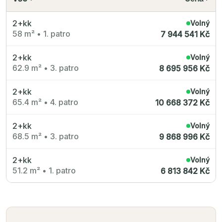
Radimský Mlýn
Polská 52
PORTTI Kladno II
2+kk
Volný
Linea Pura
58 m²
•
1. patro
7 944 541 Kč
Lihovar Smíchov Sever
Idylka Lochkov
2+kk
Volný
62.9 m²
•
3. patro
8 695 956 Kč
2+kk
Volný
65.4 m²
•
4. patro
10 668 372 Kč
2+kk
Volný
68.5 m²
•
3. patro
9 868 996 Kč
2+kk
Volný
51.2 m²
•
1. patro
6 813 842 Kč