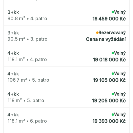
Nové byty 6+kk Královehradecký kraj
Nové byty 1+kk Plzeňský kraj
Developerské projekty
3+kk
Volný
Rezidence Grafická
80.8 m²
•
4. patro
16 459 000 Kč
Lihovar Smíchov Jih
Rezidence Starochodovská
Jateční 35
3+kk
Rezervovaný
Na Spojce 2
90.5 m²
•
3. patro
Cena na vyžádání
JITRO
Ecovilla Uhříněves
Rezidence Okula
4+kk
Volný
Zenklova 81
Nová Písnice
118.1 m²
•
4. patro
19 018 000 Kč
Dueta Kamýk
Nový byt 4+kk - Villa Chuchle
Rezidence v Údolí
4+kk
Volný
Semerínka
106.7 m²
•
5. patro
19 105 000 Kč
Hagibor Kappa
Nový byt 5+kk - Villa Chuchle
Aldrov Resort
4+kk
Volný
Villa Chuchle
118 m²
•
5. patro
19 205 000 Kč
Nový byt 3+kk - VARTA
Bělehradská 29
Žít Braník
4+kk
Volný
RANTA Barrandov IV
118.1 m²
•
6. patro
Slavíkova 6
19 393 000 Kč
Střížkovský dvůr
Rezidence Cikorka