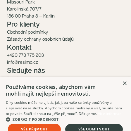
Missouri Park
Karolinská 707/7
186 00 Praha 8 – Karlín
Pro klienty
Obchodní podmínky
Zásady ochrany osobních údajů
Kontakt
+420 773 775 203
info@resimo.cz
Sledujte nás
Facebook
×
Instagram
Používáme cookies, abychom vám
mohli najít nejlepší nemovitosti.
Díky cookies můžeme zjistit, jak jsou naše stránky používány a
zlepšovat naše služby. Abychom cookies mohli využívat, musíte nám
to povolit. Stačí kliknout na „Vše přijmout”. Děkujeme.
Více informací
ZOBRAZIT PODROBNOSTI
Objednat prohlídku
VŠE PŘIJMOUT
VŠE ODMÍTNOUT