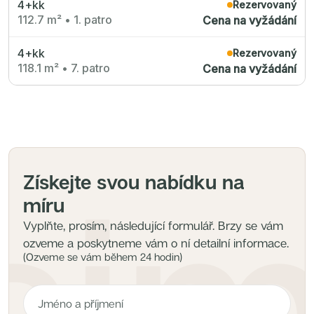
4+kk
Radimský Mlýn
Rezervovaný
Polská 52
112.7 m²
•
1. patro
Cena na vyžádání
PORTTI Kladno II
Linea Pura
Lihovar Smíchov Sever
4+kk
Rezervovaný
Idylka Lochkov
118.1 m²
•
7. patro
Cena na vyžádání
Získejte svou nabídku na
míru
Vyplňte, prosím, následující formulář. Brzy se vám
ozveme a poskytneme vám o ní detailní informace.
(Ozveme se vám během 24 hodin)