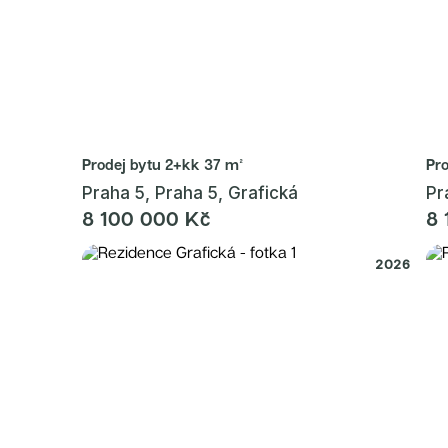
Radimský Mlýn
Polská 52
PORTTI Kladno II
Linea Pura
Lihovar Smíchov Sever
Idylka Lochkov
Prodej bytu
2+kk 37 m²
Pr
Praha 5, Praha 5, Grafická
Pr
8 100 000 Kč
8 
2026