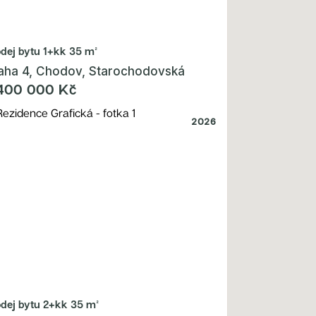
odej bytu
1+kk 35 m²
aha 4, Chodov, Starochodovská
400 000 Kč
2026
odej bytu
2+kk 35 m²