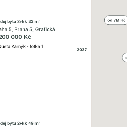
odej bytu
2+kk 33 m²
aha 5, Praha 5, Grafická
200 000 Kč
2027
odej bytu
2+kk 49 m²