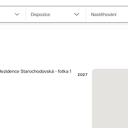
a 1
Praha 2
Praha 3
Praha 4
Praha 5
Praha 6
Praha 7
Praha 8
Praha
Dispozice
Nastěhování
2027