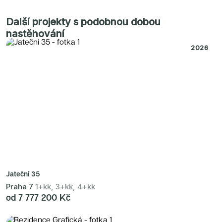
Radimský Mlýn
Polská 52
PORTTI Kladno II
Další projekty s podobnou dobou
Linea Pura
nastěhování
Lihovar Smíchov Sever
Idylka Lochkov
2026
Jateční 35
Praha 7
1+kk, 3+kk, 4+kk
od 7 777 200 Kč