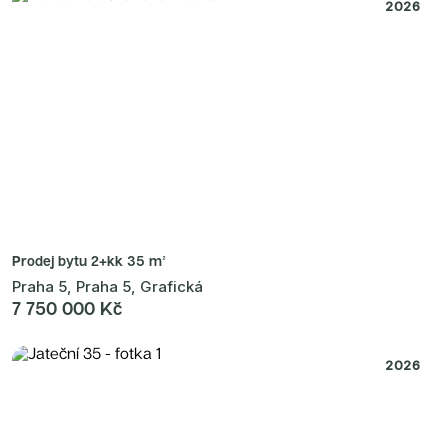
Radimský Mlýn
2026
Polská 52
PORTTI Kladno II
Linea Pura
Lihovar Smíchov Sever
Idylka Lochkov
Prodej bytu
2+kk 35 m²
Praha 5, Praha 5, Grafická
7 750 000 Kč
2026