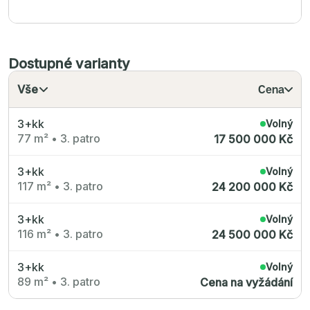
Radimský Mlýn
Polská 52
PORTTI Kladno II
Linea Pura
Lihovar Smíchov Sever
Idylka Lochkov
Dostupné varianty
Vše
Cena
3+kk
Volný
77 m²
•
3. patro
17 500 000 Kč
3+kk
Volný
117 m²
•
3. patro
24 200 000 Kč
3+kk
Volný
116 m²
•
3. patro
24 500 000 Kč
3+kk
Volný
89 m²
•
3. patro
Cena na vyžádání