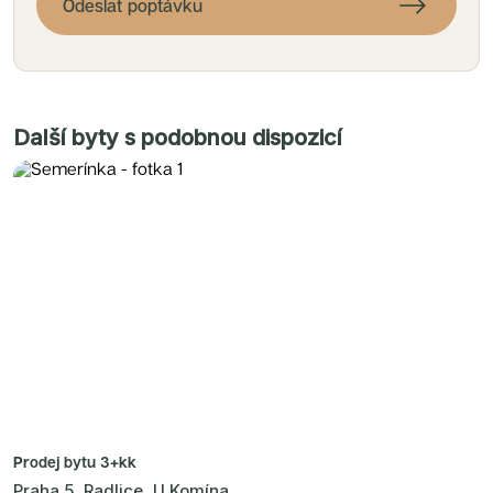
Odeslat poptávku
Další byty s podobnou dispozicí
Prodej bytu
3+kk
Praha 5, Radlice, U Komína