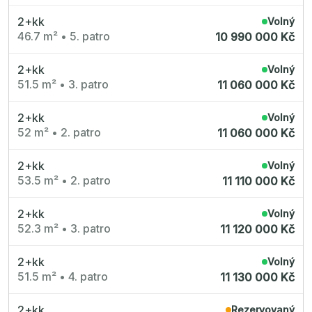
Radimský Mlýn
Polská 52
2+kk
Volný
PORTTI Kladno II
46.7 m²
•
5. patro
10 990 000 Kč
Linea Pura
Lihovar Smíchov Sever
Idylka Lochkov
2+kk
Volný
51.5 m²
•
3. patro
11 060 000 Kč
2+kk
Volný
52 m²
•
2. patro
11 060 000 Kč
2+kk
Volný
53.5 m²
•
2. patro
11 110 000 Kč
2+kk
Volný
52.3 m²
•
3. patro
11 120 000 Kč
2+kk
Volný
51.5 m²
•
4. patro
11 130 000 Kč
2+kk
Rezervovaný