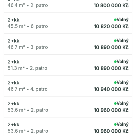
Nové byty 1+kk Plzeňský kraj
46.4 m²
•
2. patro
10 800 000 Kč
Nové byty 6+kk Královehradecký kraj
Developerské projekty
Rezidence Grafická
2+kk
Volný
Lihovar Smíchov Jih
45.5 m²
•
6. patro
Rezidence Starochodovská
10 820 000 Kč
Jateční 35
Na Spojce 2
2+kk
JITRO
Volný
Ecovilla Uhříněves
46.7 m²
•
3. patro
10 890 000 Kč
Rezidence Okula
Zenklova 81
Nová Písnice
2+kk
Volný
Dueta Kamýk
51.3 m²
•
2. patro
10 890 000 Kč
Nový byt 4+kk - Villa Chuchle
Rezidence v Údolí
Semerínka
2+kk
Volný
Hagibor Kappa
46.7 m²
•
4. patro
10 940 000 Kč
Nový byt 5+kk - Villa Chuchle
Aldrov Resort
Villa Chuchle
2+kk
Volný
Nový byt 3+kk - VARTA
Bělehradská 29
53.6 m²
•
2. patro
10 960 000 Kč
Žít Braník
RANTA Barrandov IV
Slavíkova 6
2+kk
Volný
Střížkovský dvůr
53.6 m²
•
2. patro
10 960 000 Kč
Rezidence Cikorka